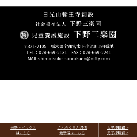
決算報告
日光山輪王寺創設
下野三楽園
第三者評価報告
社会福祉法人
下野三楽園
児童養護施設
〒321-2105 栃木県宇都宮市下小池町194番地
TEL：028-669-2131 FAX：028-669-2241
MAIL:shimotsuke-sanrakuen@nifty.com
最新トピックス
さんらくえん通信
女子棟職員 >
はこちら
最新号はこちら
男子棟職員 >