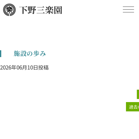
下野三楽園
HOME
施設の歩み
施設の概要
2026年06月10日投稿
施設のあゆみ
定款
現況報告
過去
事業計画
事業報告