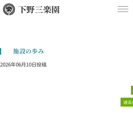
下野三楽園
HOME
施設の歩み
施設の概要
2026年06月10日投稿
施設のあゆみ
定款
現況報告
過去
事業計画
事業報告