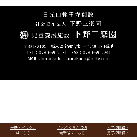
決算報告
日光山輪王寺創設
下野三楽園
第三者評価報告
社会福祉法人
下野三楽園
児童養護施設
〒321-2105 栃木県宇都宮市下小池町194番地
TEL：028-669-2131 FAX：028-669-2241
MAIL:shimotsuke-sanrakuen@nifty.com
最新トピックス
さんらくえん通信
女子棟職員 >
はこちら
最新号はこちら
男子棟職員 >