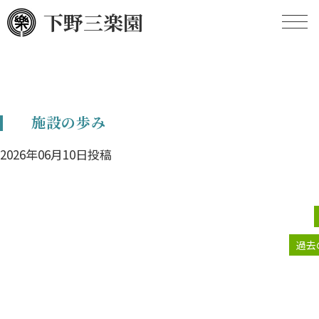
下野三楽園
HOME
施設の歩み
施設の概要
2026年06月10日投稿
施設のあゆみ
定款
現況報告
過去
事業計画
事業報告