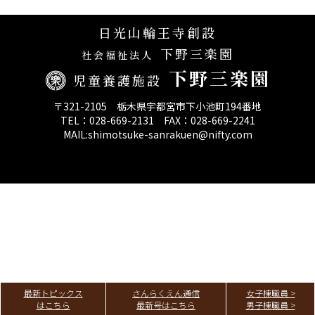
決算報告
日光山輪王寺創設
下野三楽園
第三者評価報告
社会福祉法人
下野三楽園
児童養護施設
〒321-2105 栃木県宇都宮市下小池町194番地
TEL：028-669-2131 FAX：028-669-2241
MAIL:shimotsuke-sanrakuen@nifty.com
最新トピックス
さんらくえん通信
女子棟職員 >
はこちら
最新号はこちら
男子棟職員 >