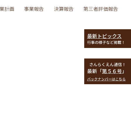
業計画
事業報告
決算報告
第三者評価報告
最新トピックス
行事の様子など掲載！
さんらくえん通信！
最新「
第５６号
」
バックナンバーはこちら