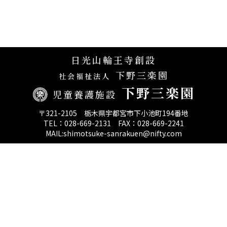
日光山輪王寺創設
下野三楽園
社会福祉法人
下野三楽園
児童養護施設
〒321-2105 栃木県宇都宮市下小池町194番地
TEL：028-669-2131 FAX：028-669-2241
MAIL:shimotsuke-sanrakuen@nifty.com