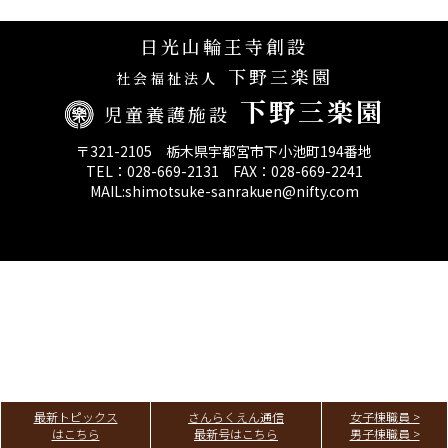
決算報告
日光山輪王寺創設
下野三楽園
第三者評価報告
社会福祉法人
下野三楽園
児童養護施設
〒321-2105 栃木県宇都宮市下小池町194番地
TEL：028-669-2131 FAX：028-669-2241
MAIL:shimotsuke-sanrakuen@nifty.com
最新トピックス
さんらくえん通信
女子棟職員 >
はこちら
最新号はこちら
男子棟職員 >