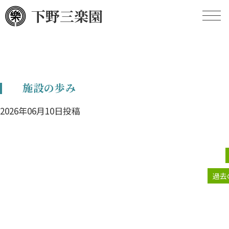
下野三楽園
HOME
施設の歩み
施設の概要
2026年06月10日投稿
施設のあゆみ
定款
現況報告
過去
事業計画
事業報告