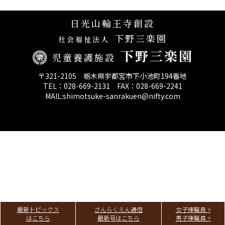
決算報告
日光山輪王寺創設
下野三楽園
第三者評価報告
社会福祉法人
下野三楽園
児童養護施設
〒321-2105 栃木県宇都宮市下小池町194番地
TEL：028-669-2131 FAX：028-669-2241
MAIL:shimotsuke-sanrakuen@nifty.com
最新トピックス
さんらくえん通信
女子棟職員 >
はこちら
最新号はこちら
男子棟職員 >