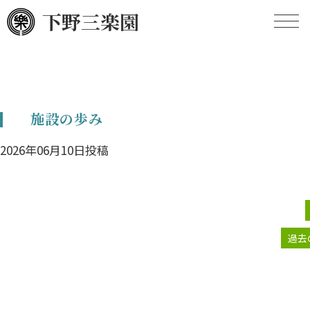
下野三楽園
HOME
施設の歩み
施設の概要
2026年06月10日投稿
施設のあゆみ
定款
現況報告
過去
事業計画
事業報告