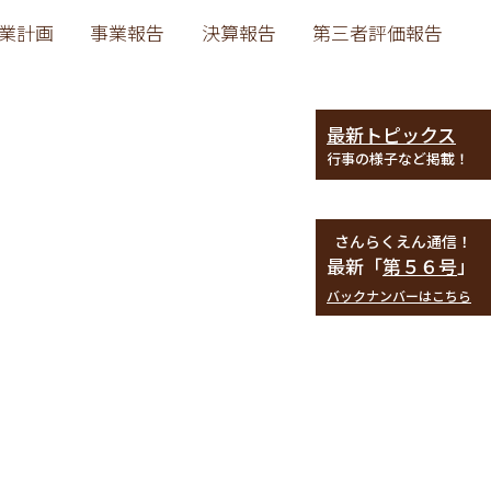
業計画
事業報告
決算報告
第三者評価報告
最新トピックス
行事の様子など掲載！
さんらくえん通信！
最新「
第５６号
」
バックナンバーはこちら