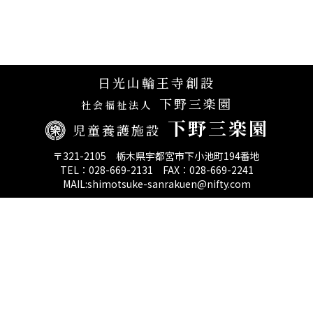
日光山輪王寺創設
下野三楽園
社会福祉法人
下野三楽園
児童養護施設
〒321-2105 栃木県宇都宮市下小池町194番地
TEL：028-669-2131 FAX：028-669-2241
MAIL:shimotsuke-sanrakuen@nifty.com