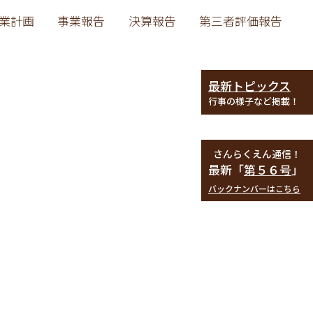
業計画
事業報告
決算報告
第三者評価報告
最新トピックス
行事の様子など掲載！
さんらくえん通信！
最新「
第５６号
」
バックナンバーはこちら