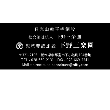
日光山輪王寺創設
下野三楽園
社会福祉法人
下野三楽園
児童養護施設
〒321-2105 栃木県宇都宮市下小池町194番地
TEL：028-669-2131 FAX：028-669-2241
MAIL:shimotsuke-sanrakuen@nifty.com